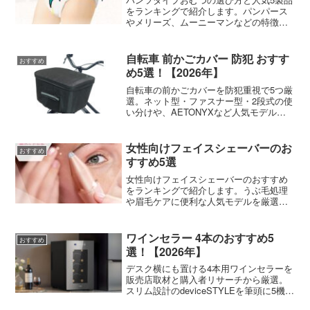
をランキングで紹介します。パンパース
やメリーズ、ムーニーマンなどの特徴を
比較して、赤ちゃんにぴったりの一枚を
見つけましょう。
自転車 前かごカバー 防犯 おすす
おすすめ
め5選！【2026年】
自転車の前かごカバーを防犯重視で5つ厳
選。ネット型・ファスナー型・2段式の使
い分けや、AETONYXなど人気モデルの
選び方を紹介します。
女性向けフェイスシェーバーのお
おすすめ
すすめ5選
女性向けフェイスシェーバーのおすすめ
をランキングで紹介します。うぶ毛処理
や眉毛ケアに便利な人気モデルを厳選し
ました。
ワインセラー 4本のおすすめ5
おすすめ
選！【2026年】
デスク横にも置ける4本用ワインセラーを
販売店取材と購入者リサーチから厳選。
スリム設計のdeviceSTYLEを筆頭に5機種
を紹介します。