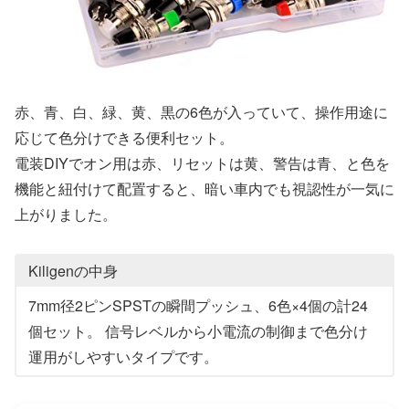
赤、青、白、緑、黄、黒の6色が入っていて、操作用途に
応じて色分けできる便利セット。
電装DIYでオン用は赤、リセットは黄、警告は青、と色を
機能と紐付けて配置すると、暗い車内でも視認性が一気に
上がりました。
Kiligenの中身
7mm径2ピンSPSTの瞬間プッシュ、6色×4個の計24
個セット。 信号レベルから小電流の制御まで色分け
運用がしやすいタイプです。