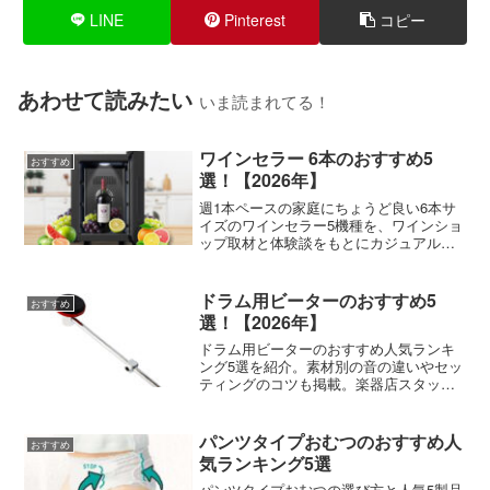
LINE
Pinterest
コピー
あわせて読みたい
いま読まれてる！
ワインセラー 6本のおすすめ5
おすすめ
選！【2026年】
週1本ペースの家庭にちょうど良い6本サ
イズのワインセラー5機種を、ワインショ
ップ取材と体験談をもとにカジュアルに
紹介します。
ドラム用ビーターのおすすめ5
おすすめ
選！【2026年】
ドラム用ビーターのおすすめ人気ランキ
ング5選を紹介。素材別の音の違いやセッ
ティングのコツも掲載。楽器店スタッフ
への取材をもとに書きました
パンツタイプおむつのおすすめ人
おすすめ
気ランキング5選
パンツタイプおむつの選び方と人気5製品