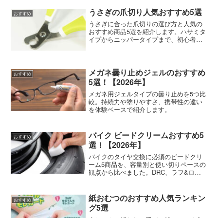
うさぎの爪切り人気おすすめ5選
おすすめ
うさぎに合った爪切りの選び方と人気の
おすすめ商品5選を紹介します。ハサミタ
イプからニッパータイプまで、初心者に
も使いやすい商品を厳選しました。
メガネ曇り止めジェルのおすすめ
おすすめ
5選！【2026年】
メガネ用ジェルタイプの曇り止めを5つ比
較。持続力や塗りやすさ、携帯性の違い
を体験ベースで紹介します。
バイク ビードクリームおすすめ5
おすすめ
選！【2026年】
バイクのタイヤ交換に必須のビードクリ
ーム5商品を、容量別と使い切りペースの
観点から比べました。DRC、ラフ&ロー
ド、デイトナ、NTB、TECHを紹介。
紙おむつのおすすめ人気ランキン
おすすめ
グ5選