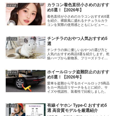
カラコン着色直径小さめのおすす
おすすめ
め5選！【2026年】
着色直径が小さめのカラコンおすすめ5選
を紹介。裸眼風に盛れるナチュラルカラ
コンを実際の使用感とともにレビューし
ました。
チンチラのおやつ人気おすすめ5
おすすめ
選
チンチラの体に優しいおやつの選び方と
人気のおすすめ商品5選を紹介します。乾
燥ハーブから穀物系、フリーズドライ野
菜まで厳選しました。
ホイールロック盗難防止のおすす
おすすめ
め5選！【2026年】
愛車を盗難から守るホイールロック5商品
をカー用品店リサーチをもとに紹介。サ
イズや視認性、装着性で比較しました。
有線イヤホン Type-C おすすめ5
おすすめ
選 高音質モデルを厳選紹介