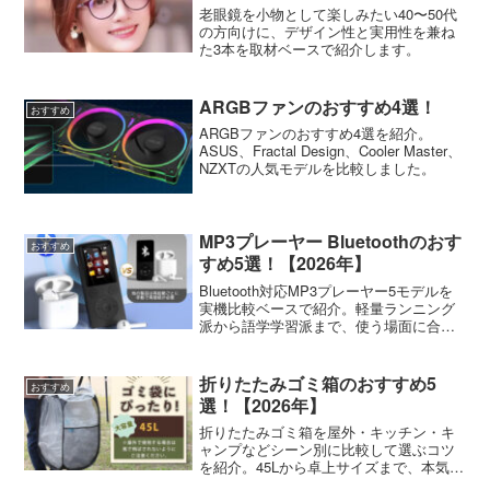
老眼鏡を小物として楽しみたい40〜50代
の方向けに、デザイン性と実用性を兼ね
た3本を取材ベースで紹介します。
ARGBファンのおすすめ4選！
おすすめ
ARGBファンのおすすめ4選を紹介。
ASUS、Fractal Design、Cooler Master、
NZXTの人気モデルを比較しました。
MP3プレーヤー Bluetoothのおす
おすすめ
すめ5選！【2026年】
Bluetooth対応MP3プレーヤー5モデルを
実機比較ベースで紹介。軽量ランニング
派から語学学習派まで、使う場面に合う
一台の選び方を記します。
折りたたみゴミ箱のおすすめ5
おすすめ
選！【2026年】
折りたたみゴミ箱を屋外・キッチン・キ
ャンプなどシーン別に比較して選ぶコツ
を紹介。45Lから卓上サイズまで、本気で
使いやすい5種類をまとめました。