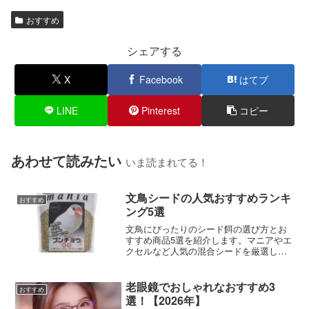
おすすめ
シェアする
X
Facebook
はてブ
LINE
Pinterest
コピー
あわせて読みたい
いま読まれてる！
文鳥シードの人気おすすめランキ
おすすめ
ング5選
文鳥にぴったりのシード餌の選び方とお
すすめ商品5選を紹介します。マニアやエ
クセルなど人気の混合シードを厳選しま
した。
老眼鏡でおしゃれなおすすめ3
おすすめ
選！【2026年】