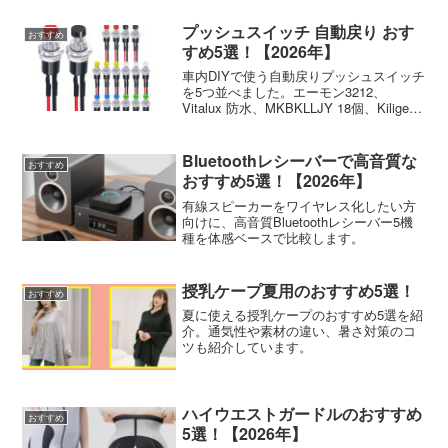
プッシュスイッチ 自動戻り おす
おすすめ
すめ5選！【2026年】
車内DIYで使う自動戻りプッシュスイッチ
を5つ並べました。エーモン3212、
Vitalux 防水、MKBKLLJY 18個、Kiligen
6色、Youmile 100個を体験ベースで紹
介！
Bluetoothレシーバーで高音質な
おすすめ
おすすめ5選！【2026年】
有線スピーカーをワイヤレス化したい方
向けに、高音質Bluetoothレシーバー5機
種を体感ベースで比較します。
授乳ケープ夏用のおすすめ5選！
おすすめ
夏に使える授乳ケープのおすすめ5選を紹
介。通気性や素材の違い、暑さ対策のコ
ツも紹介しています。
ハイウエストガードルのおすすめ
おすすめ
5選！【2026年】