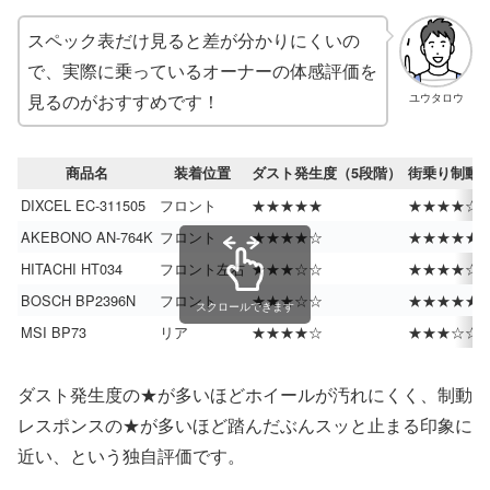
スペック表だけ見ると差が分かりにくいの
で、実際に乗っているオーナーの体感評価を
見るのがおすすめです！
ユウタロウ
商品名
装着位置
ダスト発生度（5段階）
街乗り制動
DIXCEL EC-311505
フロント
★★★★★
★★★★☆
AKEBONO AN-764K
フロント
★★★★☆
★★★★★
HITACHI HT034
フロント左右
★★★☆☆
★★★★☆
BOSCH BP2396N
フロント
★★★☆☆
★★★★★
スクロールできます
MSI BP73
リア
★★★★☆
★★★☆☆
ダスト発生度の★が多いほどホイールが汚れにくく、制動
レスポンスの★が多いほど踏んだぶんスッと止まる印象に
近い、という独自評価です。