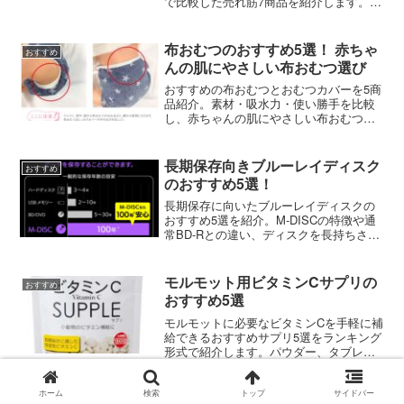
で比較した売れ筋7商品を紹介します。そ
もそも「国産無農薬の黒豆茶」って何が
違うの？無農薬黒豆茶を真剣に選び始め
ると、「無農薬」「有機JAS」「残留農
布おむつのおすすめ5選！ 赤ちゃ
おすすめ
薬検査済み」など似た...
んの肌にやさしい布おむつ選び
おすすめの布おむつとおむつカバーを5商
品紹介。素材・吸水力・使い勝手を比較
し、赤ちゃんの肌にやさしい布おむつが
見つかります。
長期保存向きブルーレイディスク
おすすめ
のおすすめ5選！
長期保存に向いたブルーレイディスクの
おすすめ5選を紹介。M-DISCの特徴や通
常BD-Rとの違い、ディスクを長持ちさせ
る保管方法やクラウドとの使い分けも紹
介します。
モルモット用ビタミンCサプリの
おすすめ
おすすめ5選
モルモットに必要なビタミンCを手軽に補
給できるおすすめサプリ5選をランキング
形式で紹介します。パウダー、タブレッ
ト、液体タイプなど種類別の選び方のポ
イントも解説。
ホーム
検索
トップ
サイドバー
おねしょパンツのおすすめ人気ラ
おすすめ