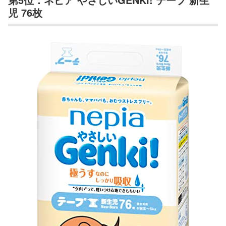
児 76枚