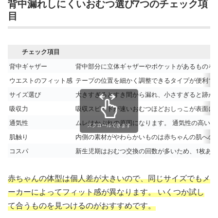
背中漏れしにくいおむつ選び7つのチェック項
目
チェック項目
背中ギャザー
背中部分に立体ギャザーやポケットがあるものを
ウエストのフィット感
テープの位置を細かく調整できるタイプが便利で
サイズ選び
大きすぎるとすき間から漏れ、小さすぎると跡が
吸収力
吸収スピードが速いおむつほどおしっこが表面に
通気性
ムレはかぶれの原因になります。 通気性の高い
スクロールできます
肌触り
内側の素材がやわらかいものは赤ちゃんの肌への
コスパ
新生児期はおむつ交換の回数が多いため、1枚あ
赤ちゃんの体型は個人差が大きいので、同じサイズでもメ
ーカーによってフィット感が異なります。 いくつか試し
て合うものを見つけるのがおすすめです。