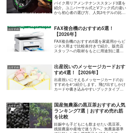
バイク用リアメンテナンススタンド3選を
紹介。ユニバーサル式とVフック式の違い
から初心者の選び方、人気3モデルの比較
までまとめました。
FAX複合機のおすすめ5選！
おすすめ
【2026年】
FAX複合機のおすすめ5選を家庭用からビ
ジネス用まで比較表付きで紹介。販売店
スタッフへの取材をもとに用途別に選び
方も案内します。
出産祝いのメッセージカードおす
おすすめ
すめ4選！【2026年】
出産祝いにそえるメッセージカードのお
すすめを4つ紹介します。飛び出すしかけ
カードや書き込みやすいブックタイプな
ど、贈る相手に合った選び方と渡す時期
のコツもあわせてお届けします。
国産無農薬の黒豆茶おすすめ人気
おすすめ
ランキング7選｜おすすめ売れ筋
を比較
妊娠中も子どもにも飲ませたい黒豆茶。
残留農薬や産地で迷う方へ、無農薬基準