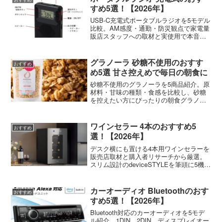
すめ5選！【2026年】
USB-C充電式ポータブルラジオを5モデル
比較。AM感度・通勤・防災観点で家電量
販店スタッフへの取材と実使用で本音レ
ビューしました。
グラノーラ 砂糖不使用のおすす
おすすめ
め5選 甘さ控えめで毎日の朝食に
砂糖不使用のグラノーラを5商品紹介。原
材料・甘味の種類・食感を比較し、砂糖
を控えたい方にぴったりの朝食グラノー
ラが見つかります。
ワインセラー 4本のおすすめ5
おすすめ
選！【2026年】
デスク横にも置ける4本用ワインセラーを
販売店取材と購入者リサーチから厳選。
スリム設計のdeviceSTYLEを筆頭に5機種
を紹介します。
カーオーディオ Bluetoothのおす
おすすめ
すめ5選！【2026年】
Bluetooth対応のカーオーディオを5モデ
ル紹介。1DIN、2DIN、ディスプレイオー