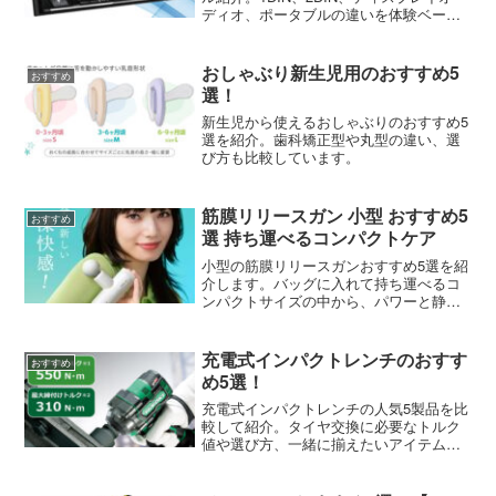
ディオ、ポータブルの違いを体験ベース
で整理。取付ノウハウや合わせて買いた
い周辺アイテムも。
おしゃぶり新生児用のおすすめ5
おすすめ
選！
新生児から使えるおしゃぶりのおすすめ5
選を紹介。歯科矯正型や丸型の違い、選
び方も比較しています。
筋膜リリースガン 小型 おすすめ5
おすすめ
選 持ち運べるコンパクトケア
小型の筋膜リリースガンおすすめ5選を紹
介します。バッグに入れて持ち運べるコ
ンパクトサイズの中から、パワーと静音
性を両立したモデルを厳選しました。
充電式インパクトレンチのおすす
おすすめ
め5選！
充電式インパクトレンチの人気5製品を比
較して紹介。タイヤ交換に必要なトルク
値や選び方、一緒に揃えたいアイテムも
解説。