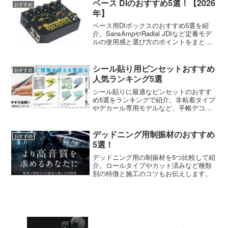
ベース DIのおすすめ5選！【2026
おすすめ
年】
ベース用DIボックスのおすすめ5選を紹
介。SansAmpやRadial JDIなど定番モデ
ルの使用感と選び方のポイントをまとめ
ました。
シール貼り用ピンセットおすすめ
おすすめ
人気ランキング5選
シール貼りに最適なピンセットのおすす
め5選をランキングで紹介。非粘着タイプ
やデカール専用モデルなど、手帳デコか
らプラモ製作まで使える人気商品を厳選
しました。
デッドニング用制振材のおすすめ
おすすめ
5選！
デッドニング用の制振材を5つ比較して紹
介。ロールタイプやカット済みなど種類
別の特徴と施工のコツもお伝えします。