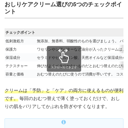
おしりケアクリーム選びの5つのチェックポイ
ント
チェックポイント
低刺激処方
無添加、無香料、弱酸性のものを選びましょう。 パ
保護力
ワセリンやシアバターなど油分が入ったクリームは、
保湿成分
セラミドやヒアルロン酸、天然オイルなど保湿成分が
テクスチャー
伸びがよくベタつかないものだとおむつ替えのたびに
スクロールできます
容量と価格
おむつ替えのたびに使うので消費が早いです。 コス
クリームは「予防」と「ケア」の両方に使えるものが便利
です。
毎回のおむつ替えで薄く塗っておくだけで、おし
りの肌をバリアしてかぶれを防ぎやすくなります。