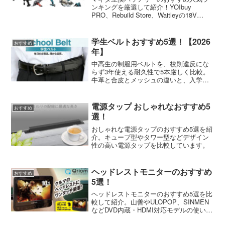
ンキングを厳選して紹介！YOIbuy
PRO、Rebuild Store、Waitleyの18V
6.0Ahバッテリーを比較。PSE認証取得で
安全な製品の選び方や充電のコツも詳し
く紹介します。
学生ベルトおすすめ5選！【2026
おすすめ
年】
中高生の制服用ベルトを、校則違反にな
らず3年使える耐久性で5本厳しく比較。
牛革と合皮とメッシュの違いと、入学祝
いに選ばれる定番モデルを紹介します。
電源タップ おしゃれなおすすめ5
おすすめ
選！
おしゃれな電源タップのおすすめ5選を紹
介。キューブ型やタワー型などデザイン
性の高い電源タップを比較しています。
ヘッドレストモニターのおすすめ
おすすめ
5選！
ヘッドレストモニターのおすすめ5選を比
較して紹介。山善やULOPOP、SINMEN
などDVD内蔵・HDMI対応モデルの使い勝
手を体験ベースでレビューしました。