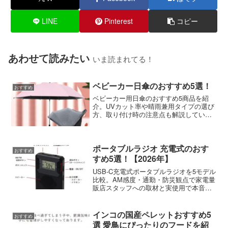
LINE
Pinterest
コピー
あわせて読みたい
いま読まれてる！
ベビーカー日傘のおすすめ5選！
おすすめ
ベビーカー用日傘のおすすめ5商品を紹
介。UVカット率や晴雨兼用タイプの選び
方、取り付け時の注意点も解説していま
す。
ポータブルラジオ 充電式のおす
おすすめ
すめ5選！【2026年】
USB-C充電式ポータブルラジオを5モデル
比較。AM感度・通勤・防災観点で家電量
販店スタッフへの取材と実使用で本音レ
ビューしました。
インコの国産ペレットおすすめ5
おすすめ
選 愛鳥にぴったりのフードを紹