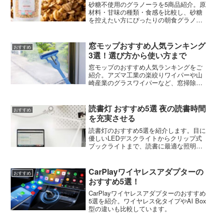
砂糖不使用のグラノーラを5商品紹介。原
材料・甘味の種類・食感を比較し、砂糖
を控えたい方にぴったりの朝食グラノー
ラが見つかります。
窓モップおすすめ人気ランキング
おすすめ
3選！選び方から使い方まで
窓モップのおすすめ人気ランキングをご
紹介。アズマ工業の楽絞りワイパーや山
崎産業のグラスワイパーなど、窓掃除が
ラクになる人気商品を比較。選び方のポ
イントや正しい使い方のコツも詳しく紹
介します。
読書灯 おすすめ5選 夜の読書時間
おすすめ
を充実させる
読書灯のおすすめ5選を紹介します。目に
優しいLEDデスクライトからクリップ式
ブックライトまで、読書に最適な照明を
厳選しました。
CarPlayワイヤレスアダプターの
おすすめ
おすすめ5選！
CarPlayワイヤレスアダプターのおすすめ
5選を紹介。ワイヤレス化タイプやAI Box
型の違いも比較しています。