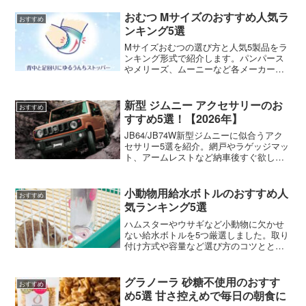
おむつ Mサイズのおすすめ人気ラ
おすすめ
ンキング5選
Mサイズおむつの選び方と人気5製品をラ
ンキング形式で紹介します。パンパース
やメリーズ、ムーニーなど各メーカーの
特徴を比較しました。
新型 ジムニー アクセサリーのお
おすすめ
すすめ5選！【2026年】
JB64/JB74W新型ジムニーに似合うアク
セサリー5選を紹介。網戸やラゲッジマッ
ト、アームレストなど納車後すぐ欲しい
便利グッズをまとめました。
小動物用給水ボトルのおすすめ人
おすすめ
気ランキング5選
ハムスターやウサギなど小動物に欠かせ
ない給水ボトルを5つ厳選しました。取り
付け方式や容量など選び方のコツととも
に人気商品を紹介します。
グラノーラ 砂糖不使用のおすす
おすすめ
め5選 甘さ控えめで毎日の朝食に