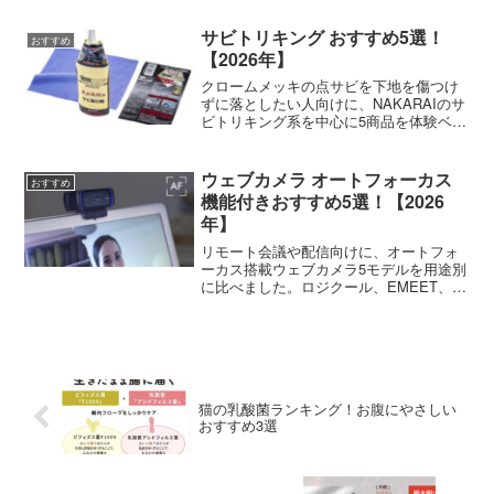
サビトリキング おすすめ5選！
おすすめ
【2026年】
クロームメッキの点サビを下地を傷つけ
ずに落としたい人向けに、NAKARAIのサ
ビトリキング系を中心に5商品を体験ベー
スで紹介。旧車レストアからガレージ用
まで使い分けが見えてきます！
ウェブカメラ オートフォーカス
おすすめ
機能付きおすすめ5選！【2026
年】
リモート会議や配信向けに、オートフォ
ーカス搭載ウェブカメラ5モデルを用途別
に比べました。ロジクール、EMEET、
UGREENほか主要モデルを紹介します。
猫の乳酸菌ランキング！お腹にやさしい
おすすめ3選