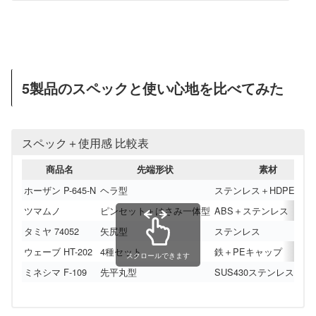
5製品のスペックと使い心地を比べてみた
スペック＋使用感 比較表
商品名
先端形状
素材
ホーザン P-645-N
ヘラ型
ステンレス＋HDPEチッ
ツマムノ
ピンセット＋はさみ一体型
ABS＋ステンレス
タミヤ 74052
矢尻型
ステンレス
ウェーブ HT-202
4種セット
鉄＋PEキャップ
スクロールできます
ミネシマ F-109
先平丸型
SUS430ステンレス