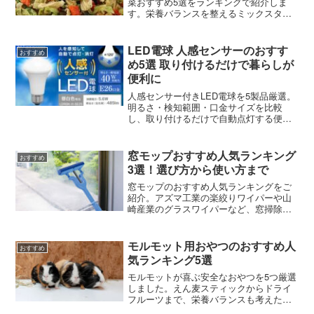
菜おすすめ5選をランキングで紹介しま
す。栄養バランスを整えるミックスタイ
プから単品素材まで、選び方のポイント
も詳しくお伝えします。
LED電球 人感センサーのおすす
おすすめ
め5選 取り付けるだけで暮らしが
便利に
人感センサー付きLED電球を5製品厳選。
明るさ・検知範囲・口金サイズを比較
し、取り付けるだけで自動点灯する便利
な電球が見つかります。
窓モップおすすめ人気ランキング
おすすめ
3選！選び方から使い方まで
窓モップのおすすめ人気ランキングをご
紹介。アズマ工業の楽絞りワイパーや山
崎産業のグラスワイパーなど、窓掃除が
ラクになる人気商品を比較。選び方のポ
イントや正しい使い方のコツも詳しく紹
介します。
モルモット用おやつのおすすめ人
おすすめ
気ランキング5選
モルモットが喜ぶ安全なおやつを5つ厳選
しました。えん麦スティックからドライ
フルーツまで、栄養バランスも考えた人
気商品を比較して紹介します。