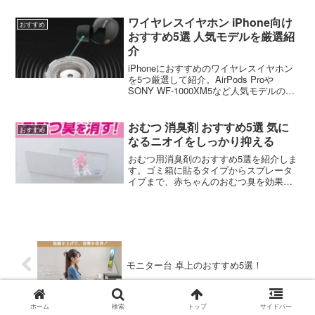
ワイヤレスイヤホン iPhone向け
おすすめ
おすすめ5選 人気モデルを厳選紹
介
iPhoneにおすすめのワイヤレスイヤホン
を5つ厳選して紹介。AirPods Proや
SONY WF-1000XM5など人気モデルの特
徴や選び方をランキング形式でお届けし
ます。
おむつ 消臭剤 おすすめ5選 気に
おすすめ
なるニオイをしっかり抑える
おむつ用消臭剤のおすすめ5選を紹介しま
す。ゴミ箱に貼るタイプからスプレータ
イプまで、赤ちゃんのおむつ臭を効果的
に抑える消臭剤を厳選しました。
モニター台 卓上のおすすめ5選！
ホーム
検索
トップ
サイドバー