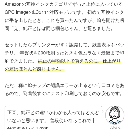
Amazonの互換インクカテゴリでずっと上位に入っている
GPC ImageのLC3111対応モデルです。 初めて互換インク
に手を出したとき、これを買ったんですが、箱を開けた瞬
間「え、純正とほぼ同じ梱包じゃん」と驚きました。
セットしたらプリンターがすぐ認識して、残量表示もバッ
チリ。 年賀状を200枚刷ったときも色ムラなく最後まで印
刷できました。
純正の半額以下で買えるのに、仕上がり
の差はほとんど感じません。
ただ、稀にICチップの認識エラーが出るという口コミもあ
るので、到着後すぐにテスト印刷しておくのが安心です。
正直、純正との違いがわかる人ってほとんど
いないと思います。 普段使いならこれで十
分すぎるレベルです
リカさん