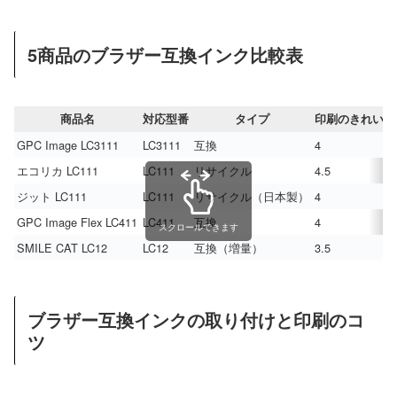
5商品のブラザー互換インク比較表
商品名
対応型番
タイプ
印刷のきれいさ
GPC Image LC3111
LC3111
互換
4
エコリカ LC111
LC111
リサイクル
4.5
ジット LC111
LC111
リサイクル（日本製）
4
GPC Image Flex LC411
LC411
互換
4
スクロールできます
SMILE CAT LC12
LC12
互換（増量）
3.5
ブラザー互換インクの取り付けと印刷のコ
ツ