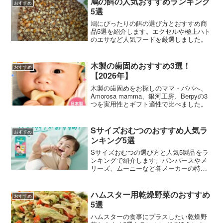
鳩の餌の人気おすすめランキング
おすすめ
5選
鳩にぴったりの餌の選び方とおすすめ商
品5選を紹介します。エクセルや極上ハト
のエサなど人気フードを厳選しました。
木製の歯固めおすすめ3選！
おすすめ
【2026年】
木製の歯固めをお探しのママ・パパへ、
Amorosa mamma、銀河工房、Berpyの3
つを実用性とギフト適性で比べました。
Sサイズおむつのおすすめ人気ラ
おすすめ
ンキング5選
Sサイズおむつの選び方と人気5製品をラ
ンキングで紹介します。パンパースやメ
リーズ、ムーニーなど各メーカーの特徴
やサイズ感の違いを比較しました。
ハムスター用乾燥野菜のおすすめ
おすすめ
5選
ハムスターの食事にプラスしたい乾燥野