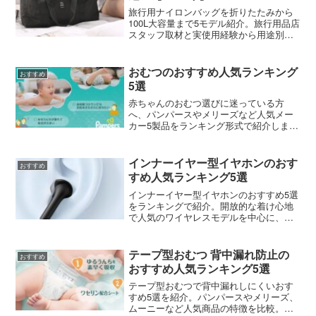
旅行用ナイロンバッグを折りたたみから
100L大容量まで5モデル紹介。旅行用品店
スタッフ取材と実使用経験から用途別に
比較しました。
おむつのおすすめ人気ランキング
おすすめ
5選
赤ちゃんのおむつ選びに迷っている方
へ、パンパースやメリーズなど人気メー
カー5製品をランキング形式で紹介しま
す。吸収力や肌触り、コスパの違いをわ
かりやすく比較しました。
インナーイヤー型イヤホンのおす
おすすめ
すめ人気ランキング5選
インナーイヤー型イヤホンのおすすめ5選
をランキングで紹介。開放的な着け心地
で人気のワイヤレスモデルを中心に、選
び方のポイントもあわせて解説します。
テープ型おむつ 背中漏れ防止の
おすすめ
おすすめ人気ランキング5選
テープ型おむつで背中漏れしにくいおす
すめ5選を紹介。パンパースやメリーズ、
ムーニーなど人気商品の特徴を比較。背