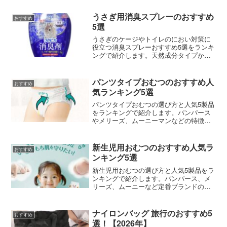
うさぎ用消臭スプレーのおすすめ
おすすめ
5選
うさぎのケージやトイレのにおい対策に
役立つ消臭スプレーおすすめ5選をランキ
ングで紹介します。天然成分タイプから
除菌兼用タイプまで、安全性と効果の両
面から選び方を解説。
パンツタイプおむつのおすすめ人
おすすめ
気ランキング5選
パンツタイプおむつの選び方と人気5製品
をランキングで紹介します。パンパース
やメリーズ、ムーニーマンなどの特徴を
比較して、赤ちゃんにぴったりの一枚を
見つけましょう。
新生児用おむつのおすすめ人気ラ
おすすめ
ンキング5選
新生児用おむつの選び方と人気5製品をラ
ンキングで紹介します。パンパース、メ
リーズ、ムーニーなど定番ブランドの特
徴を比較しました。
ナイロンバッグ 旅行のおすすめ5
おすすめ
選！【2026年】