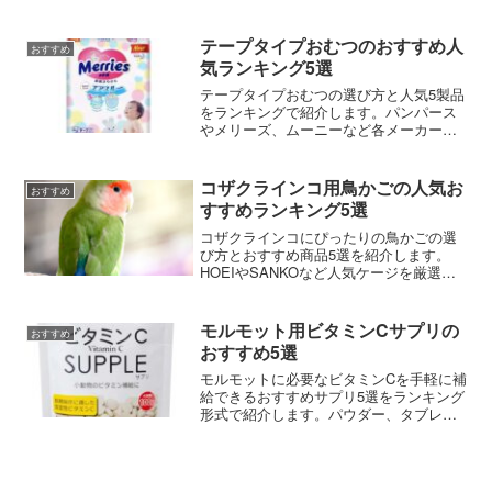
中漏れを防ぐ付け方のコツも。
テープタイプおむつのおすすめ人
おすすめ
気ランキング5選
テープタイプおむつの選び方と人気5製品
をランキングで紹介します。パンパース
やメリーズ、ムーニーなど各メーカーの
特徴を比較して、赤ちゃんにぴったりの
一枚を見つけましょう。
コザクラインコ用鳥かごの人気お
おすすめ
すすめランキング5選
コザクラインコにぴったりの鳥かごの選
び方とおすすめ商品5選を紹介します。
HOEIやSANKOなど人気ケージを厳選し
ました。
モルモット用ビタミンCサプリの
おすすめ
おすすめ5選
モルモットに必要なビタミンCを手軽に補
給できるおすすめサプリ5選をランキング
形式で紹介します。パウダー、タブレッ
ト、液体タイプなど種類別の選び方のポ
イントも解説。