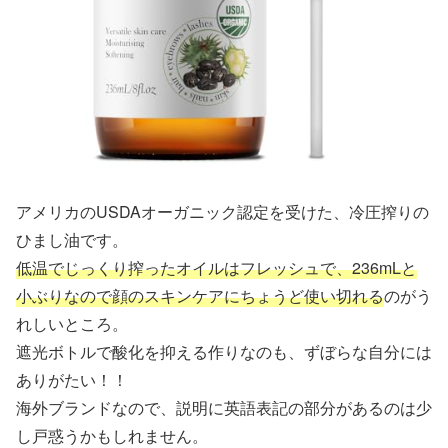
アメリカのUSDAオーガニック認定を受けた、冷圧搾りの
ひまし油です。
低温でじっくり搾ったオイルはフレッシュで、236mLと
小ぶりなので顔のスキンケアにちょうど使い切れる
のがう
れしいところ。
遮光ボトルで酸化を抑える作りなのも、ずぼらな自分には
ありがたい！！
海外ブランドなので、説明に英語表記の部分があるのは少
し戸惑うかもしれません。