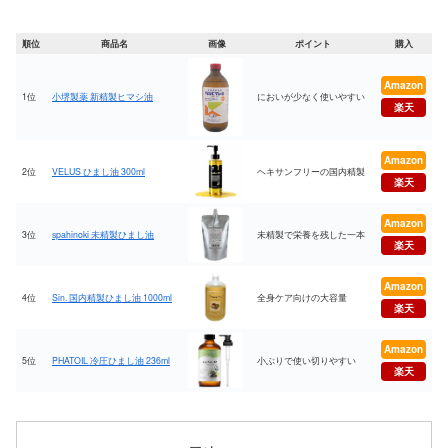
順位
商品名
画像
ポイント
購入
Amazon
1位
小堺製薬 新精製ヒマシ油
においが少なく使いやすい
楽天
Amazon
2位
VELUS ひまし油 300ml
ヘキサンフリーの国内精製
楽天
Amazon
3位
spahinoki 未精製ひまし油
未精製で栄養を残した一本
楽天
Amazon
4位
Sin. 国内精製ひまし油 1000ml
全身ケア向けの大容量
楽天
Amazon
5位
PHATOIL 冷圧ひまし油 236ml
小ぶりで使い切りやすい
楽天