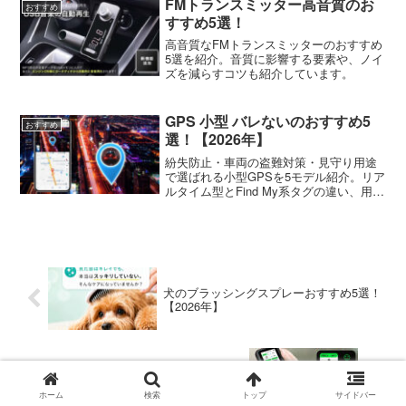
FMトランスミッター高音質のお
おすすめ
すすめ5選！
高音質なFMトランスミッターのおすすめ
5選を紹介。音質に影響する要素や、ノイ
ズを減らすコツも紹介しています。
GPS 小型 バレないのおすすめ5
おすすめ
選！【2026年】
紛失防止・車両の盗難対策・見守り用途
で選ばれる小型GPSを5モデル紹介。リア
ルタイム型とFind My系タグの違い、用途
別の使い分けも体験ベースでお届けしま
す。
犬のブラッシングスプレーおすすめ5選！
【2026年】
PM2.5測定器のおすすめ5選！【2026年】
ホーム
検索
トップ
サイドバー