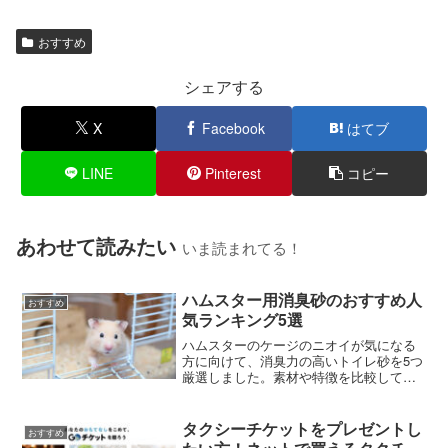
おすすめ
シェアする
X
Facebook
はてブ
LINE
Pinterest
コピー
あわせて読みたい
いま読まれてる！
ハムスター用消臭砂のおすすめ人
おすすめ
気ランキング5選
ハムスターのケージのニオイが気になる
方に向けて、消臭力の高いトイレ砂を5つ
厳選しました。素材や特徴を比較して、
ぴったりの消臭砂を見つけてください。
タクシーチケットをプレゼントし
おすすめ