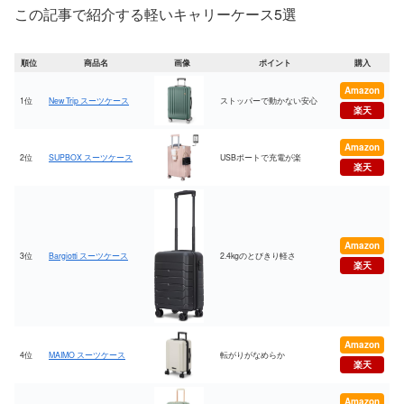
この記事で紹介する軽いキャリーケース5選
順位
商品名
画像
ポイント
購入
Amazon
1位
New Trip スーツケース
ストッパーで動かない安心
楽天
Amazon
2位
SUPBOX スーツケース
USBポートで充電が楽
楽天
Amazon
3位
Bargiotti スーツケース
2.4kgのとびきり軽さ
楽天
Amazon
4位
MAIMO スーツケース
転がりがなめらか
楽天
Amazon