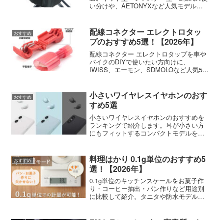
い分けや、AETONYXなど人気モデルの
選び方を紹介します。
配線コネクター エレクトロタッ
おすすめ
プのおすすめ5選！【2026年】
配線コネクター エレクトロタップを車や
バイクのDIYで使いたい方向けに、
IWISS、エーモン、SDMOLOなど人気5モ
デルの選び方と用途別の使い分けを比べ
ました。
小さいワイヤレスイヤホンのおす
おすすめ
すめ5選
小さいワイヤレスイヤホンのおすすめを
ランキングで紹介します。耳が小さい方
にもフィットするコンパクトモデルを厳
選しました。
料理はかり 0.1g単位のおすすめ5
おすすめ
選！【2026年】
0.1g単位のキッチンスケールをお菓子作
り・コーヒー抽出・パン作りなど用途別
に比較して紹介。タニタや防水モデルな
ど本気で使える5台をまとめました。