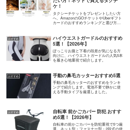
たい方！ネットで買えるタクチ
ケ！
タクシーチケットをプレゼントしたい方
へ、AmazonのGOチケットやUberギフト
カードのおすすめランキングと選び方を
紹介。贈るシーン別の金額相場やアプリ
登録の注意点も。
ハイウエストガードルのおすすめ
おすすめ
5選！【2026年】
ぽっこりお腹と下着の段差が気になる方
向けに、ハイウエストガードルの人気5本
を履き心地重視で紹介します。
手動の鼻毛カッターおすすめ5選
おすすめ
手動の鼻毛カッターのおすすめをランキ
ングで紹介します。電池不要で静かに使
える手動タイプを厳選しました。
自転車 前かごカバー 防犯 おすす
おすすめ
め5選！【2026年】
自転車の前かごカバーを防犯重視で5つ厳
選。ネット型・ファスナー型・2段式の使